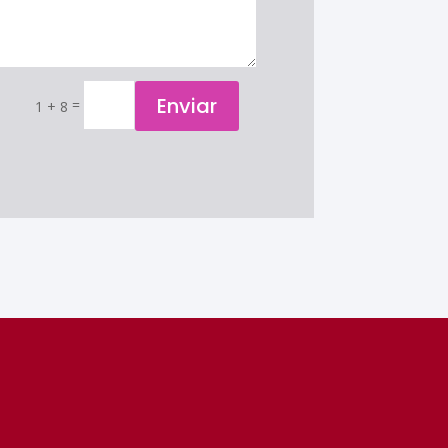
Enviar
=
1 + 8