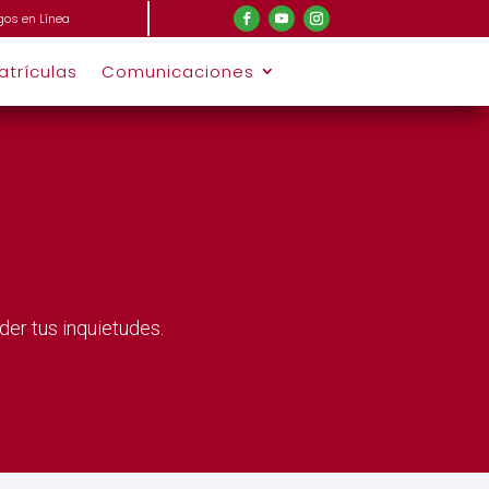
gos en Línea
atrículas
Comunicaciones
er tus inquietudes.