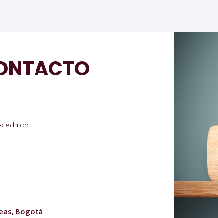
CONTACTO
s.edu.co
deas, Bogotá